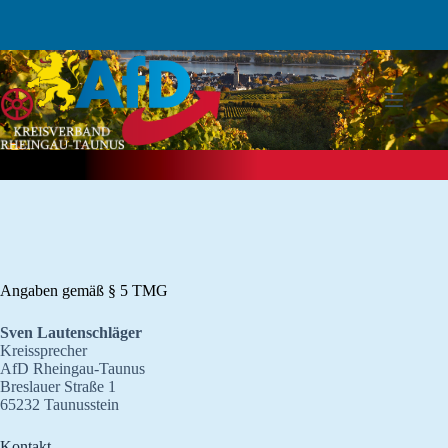
Zum
Inhalt
springen
Angaben gemäß § 5 TMG
Sven Lautenschläger
Kreissprecher
AfD Rheingau-Taunus
Breslauer Straße 1
65232 Taunusstein
Kontakt