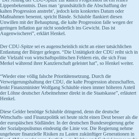
Lippenbekenntnis. Dass man ‘grundsätzlich die Abschaffung der
kalten Progression anstrebt’, jedoch kein konkretes Datum oder
Maßnahmen benennt, spricht Bände. Schäuble flankiert diesen
Unwillen mit der Behauptung, die kalte Progression falle wegen der
geringen Inflation gar nicht sonderlich ins Gewicht. Das ist
Augenwischerei”, erklärt Henkel.
Der CDU-Spitze sei es augenscheinlich nicht an einer tatsächlichen
Entlastung der Bürger gelegen. “Die Untätigkeit der CDU reiht sich in
die Vielzahl von wirtschaftspolitischen Fehlern ein, die sich Frau
Merkel während ihrer Kanzlerschaft geleistet hat”, so Henkel weiter.
“Wieder eine völlig falsche Prioritätensetzung. Durch die
Verweigerungshaltung der CDU, die kalte Progression abzuschaffen,
lenkt Finanzminister Wolfgang Schäuble einen immer höheren Anteil
der Löhne deutscher Arbeitnehmer direkt in die Staatskasse”, erläutert
Henkel.
Diese Gelder benötige Schäuble dringend, denn die deutsche
Wirtschafts- und Finanzpolitik sei heute nicht einen Deut besser als die
der europäischen Südländer. In der deutschen Bundesregierung gebe
der Sozialpopulismus eindeutig die Linie vor. Die Regierung nehme
ungeheure finanzielle Risiken zu Lasten zukünftiger Generationen in