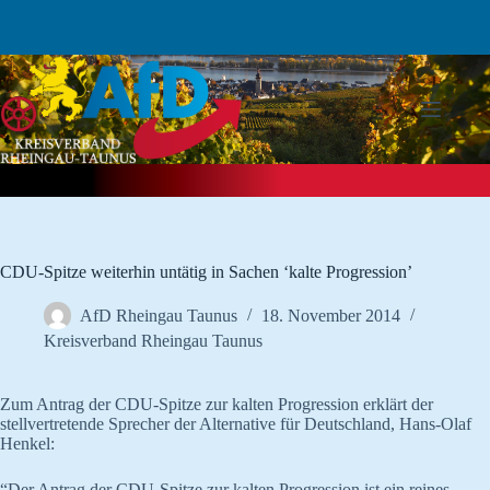
Zum
Inhalt
springen
CDU-Spitze weiterhin untätig in Sachen ‘kalte Progression’
AfD Rheingau Taunus
18. November 2014
Kreisverband Rheingau Taunus
Zum Antrag der CDU-Spitze zur kalten Progression erklärt der
stellvertretende Sprecher der Alternative für Deutschland, Hans-Olaf
Henkel:
“Der Antrag der CDU-Spitze zur kalten Progression ist ein reines