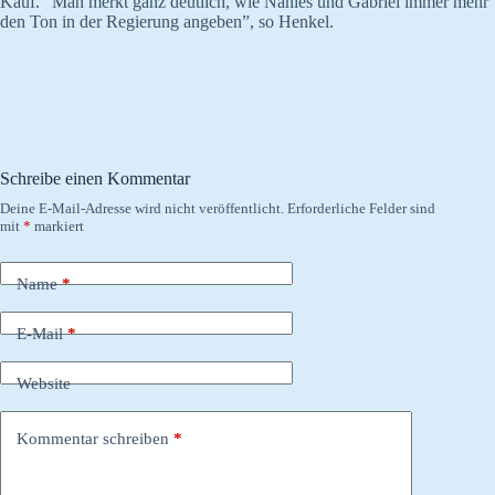
Kauf. “Man merkt ganz deutlich, wie Nahles und Gabriel immer mehr
den Ton in der Regierung angeben”, so Henkel.
Schreibe einen Kommentar
Deine E-Mail-Adresse wird nicht veröffentlicht.
Erforderliche Felder sind
mit
*
markiert
Name
*
E-Mail
*
Website
Kommentar schreiben
*