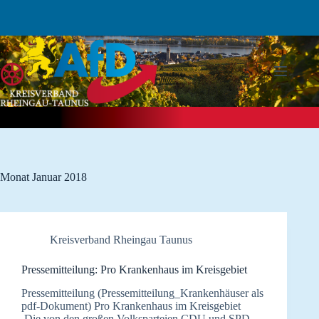
Zum
Inhalt
springen
Monat
Januar 2018
Kreisverband Rheingau Taunus
Pressemitteilung: Pro Krankenhaus im Kreisgebiet
Pressemitteilung (Pressemitteilung_Krankenhäuser als
pdf-Dokument) Pro Krankenhaus im Kreisgebiet
Die von den großen Volksparteien CDU und SPD